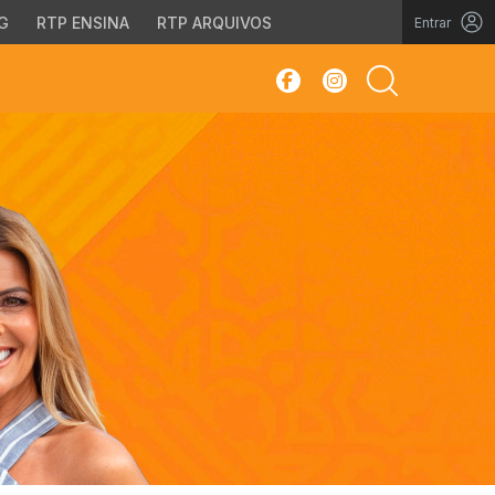
G
RTP ENSINA
RTP ARQUIVOS
Entrar
sar