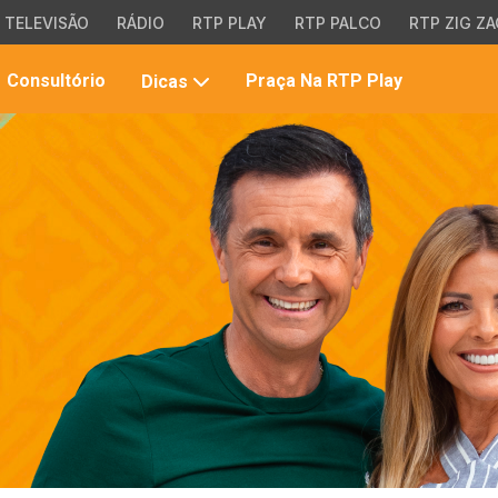
TELEVISÃO
RÁDIO
RTP PLAY
RTP PALCO
RTP ZIG ZA
Pesqui
Consultório
Praça Na RTP Play
Dicas
no
site