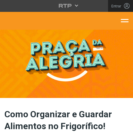
Saltar para o conteúdo principal
Entrar
aça Da Alegria
Como Organizar e Guardar
Alimentos no Frigorífico!