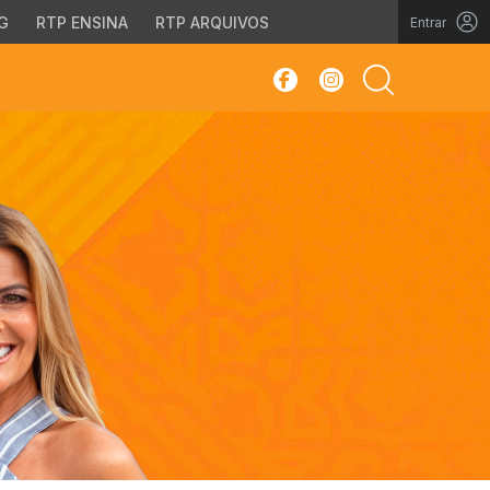
G
RTP ENSINA
RTP ARQUIVOS
Entrar
sar