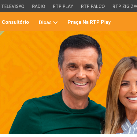
TELEVISÃO
RÁDIO
RTP PLAY
RTP PALCO
RTP ZIG ZA
Pesqui
Consultório
Praça Na RTP Play
Dicas
no
site