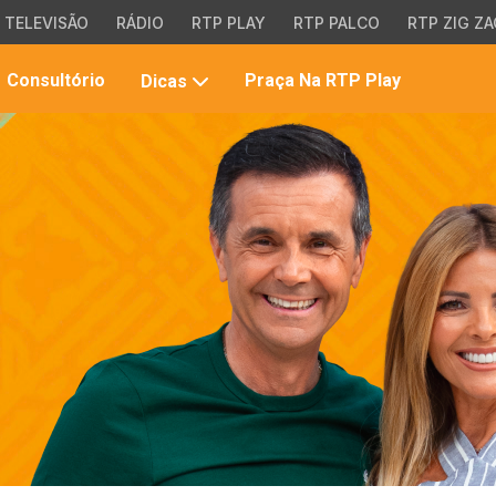
TELEVISÃO
RÁDIO
RTP PLAY
RTP PALCO
RTP ZIG ZA
Pesqui
Consultório
Praça Na RTP Play
Dicas
no
site