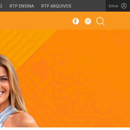
G
RTP ENSINA
RTP ARQUIVOS
Entrar
sar