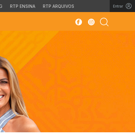
G
RTP ENSINA
RTP ARQUIVOS
Entrar
sar