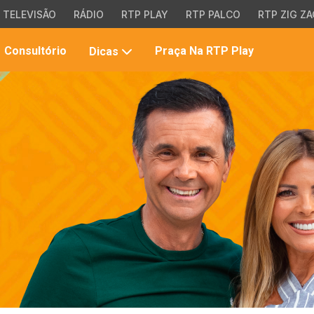
TELEVISÃO
RÁDIO
RTP PLAY
RTP PALCO
RTP ZIG ZA
Pesqui
Consultório
Praça Na RTP Play
Dicas
no
site