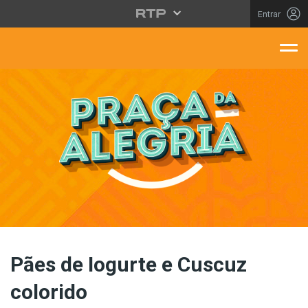
Saltar para o conteúdo principal
Entrar
aça Da Alegria
Pães de Iogurte e Cuscuz
colorido