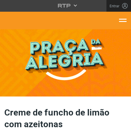
Saltar para o conteúdo principal
Entrar
aça Da Alegria
Creme de funcho de limão
com azeitonas