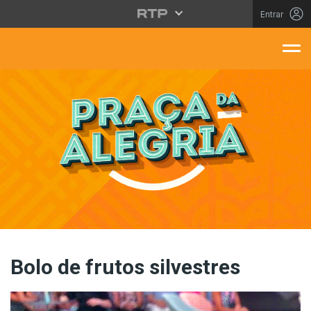
Saltar para o conteúdo principal
Entrar
aça Da Alegria
Bolo de frutos silvestres