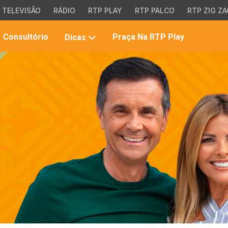
TELEVISÃO
RÁDIO
RTP PLAY
RTP PALCO
RTP ZIG ZA
Pesqui
Consultório
Praça Na RTP Play
Dicas
no
site