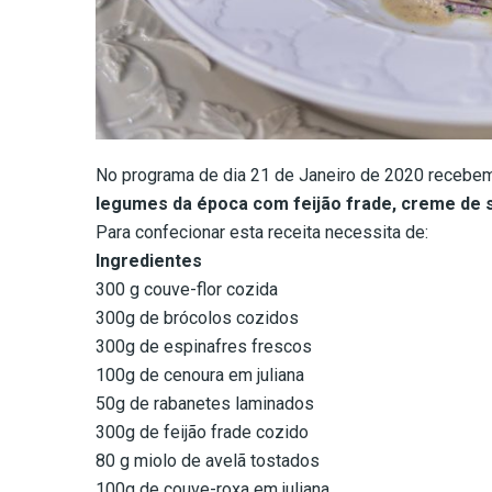
No programa de dia 21 de Janeiro de 2020 recebemo
legumes da época com feijão frade, creme de 
Para confecionar esta receita necessita de:
Ingredientes
300 g couve-flor cozida
300g de brócolos cozidos
300g de espinafres frescos
100g de cenoura em juliana
50g de rabanetes laminados
300g de feijão frade cozido
80 g miolo de avelã tostados
100g de couve-roxa em juliana