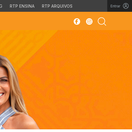
G
RTP ENSINA
RTP ARQUIVOS
Entrar
sar