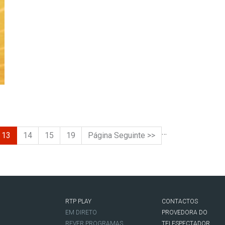
…
13
14
15
19
Página Seguinte >>
RTP PLAY
CONTACTOS
O
EM DIRETO
PROVEDORA DO
REVER PROGRAMAS
TELESPECTADOR