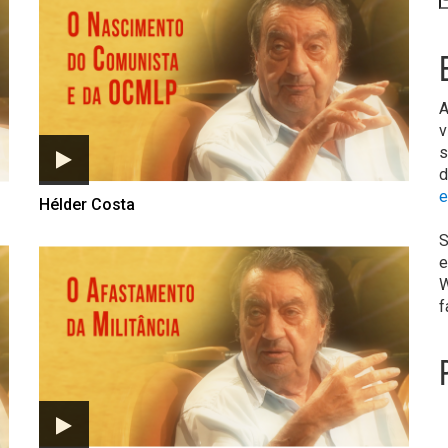
A
v
s
d
e
Hélder Costa
S
e
W
f