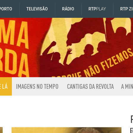
PORTO
TELEVISÃO
RÁDIO
RTP
PLAY
RTP Z
E LÁ
IMAGENS NO TEMPO
CANTIGAS DA REVOLTA
A MI
á da Extrema Esquerda