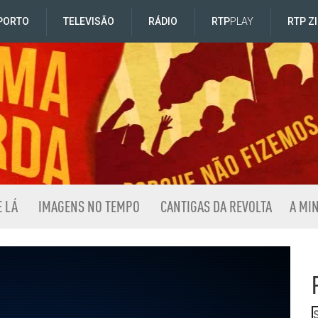
PORTO
TELEVISÃO
RÁDIO
RTP
PLAY
RTP Z
E LÁ
IMAGENS NO TEMPO
CANTIGAS DA REVOLTA
A MI