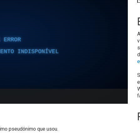
A
v
s
d
e
S
e
W
f
ltimo pseudónimo que usou.