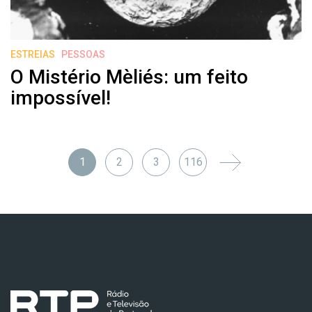
ESTREIAS
PESSOAS
O Mistério Mèliés: um feito
impossível!
1
2
3
116