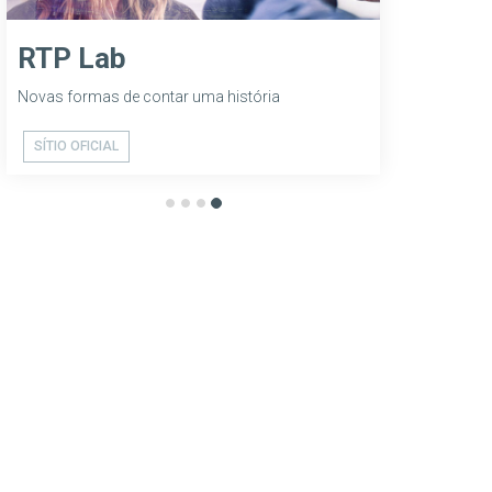
A Nossa T
SÍTIO OFICIAL