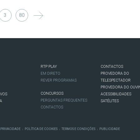
3
80
RTP PLAY
CONTACTOS
O
EM DIRETO
PROVEDORA DO
REVER PROGRAMAS
TELESPECTADOR
PROVEDORA DO OUVI
CONCURSOS
IVOS
ACESSIBILIDADES
PERGUNTAS FREQUENTES
NA
SATÉLITES
CONTACTOS
 PRIVACIDADE
POLÍTICA DE COOKIES
TERMOS E CONDIÇÕES
PUBLICIDADE
|
|
|