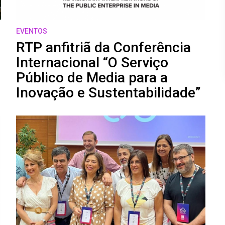
RTP Lab
EVENTOS
RTP anfitriã da Conferência
Novas formas de contar uma história
Internacional “O Serviço
SÍTIO OFICIAL
Público de Media para a
Inovação e Sustentabilidade”