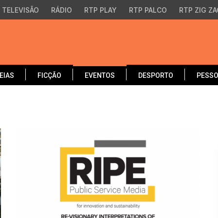
TELEVISÃO
RÁDIO
RTP PLAY
RTP PALCO
RTP ZIG ZA
EIAS
FICÇÃO
EVENTOS
DESPORTO
PESS