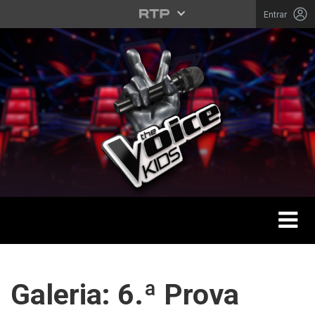
Saltar para o conteúdo principal
Entrar
Toggle 
THE VOICE KIDS
Galeria: 6.ª Prova