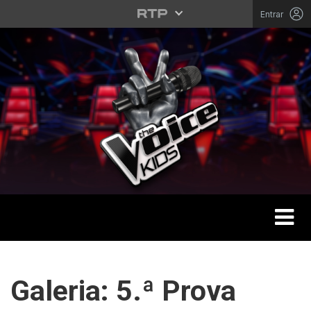
Saltar para o conteúdo principal
Entrar
Toggle 
THE VOICE KIDS
Galeria: 5.ª Prova