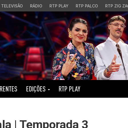
TELEVISÃO
RÁDIO
RTP PLAY
RTP PALCO
RTP ZIG ZA
RENTES
EDIÇÕES
RTP PLAY
ala | Temporada 3