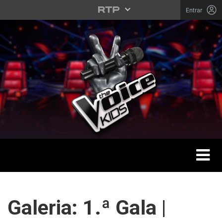
Saltar para o conteúdo principal
Entrar
Toggle 
THE VOICE KIDS
Galeria: 1.ª Gala |