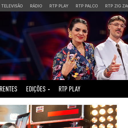
TELEVISÃO
RÁDIO
RTP PLAY
RTP PALCO
RTP ZIG ZA
RENTES
EDIÇÕES
RTP PLAY