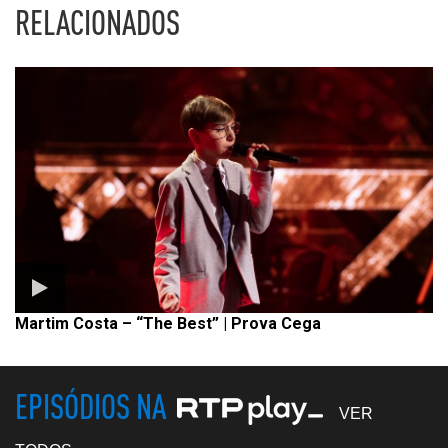
RELACIONADOS
Martim Costa – “The Best” | Prova Cega
EPISÓDIOS NA
VER