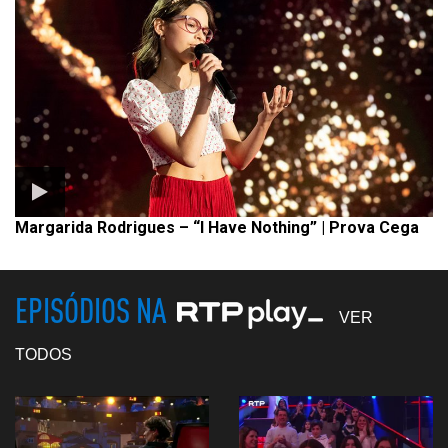
Margarida Rodrigues – “I Have Nothing” | Prova Cega
EPISÓDIOS NA
VER
TODOS