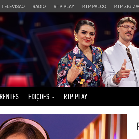
TELEVISÃO
RÁDIO
RTP PLAY
RTP PALCO
RTP ZIG ZA
RENTES
EDIÇÕES
RTP PLAY