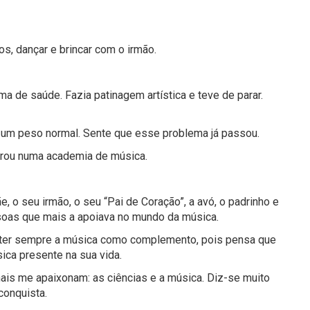
os, dançar e brincar com o irmão.
a de saúde. Fazia patinagem artística e teve de parar.
ra um peso normal. Sente que esse problema já passou.
trou numa academia de música.
 o seu irmão, o seu “Pai de Coração”, a avó, o padrinho e
essoas que mais a apoiava no mundo da música.
r ter sempre a música como complemento, pois pensa que
sica presente na sua vida.
mais me apaixonam: as ciências e a música. Diz-se muito
 conquista.