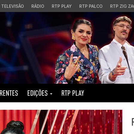
TELEVISÃO
RÁDIO
RTP PLAY
RTP PALCO
RTP ZIG ZA
RENTES
EDIÇÕES
RTP PLAY