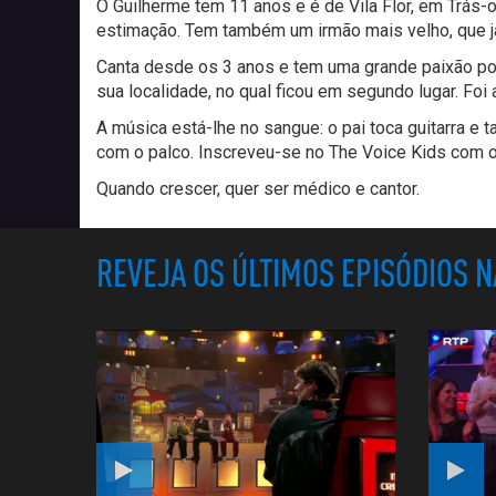
O Guilherme tem 11 anos e é de Vila Flor, em Trás-
estimação. Tem também um irmão mais velho, que j
Canta desde os 3 anos e tem uma grande paixão por
sua localidade, no qual ficou em segundo lugar. Foi
A música está-lhe no sangue: o pai toca guitarra e t
com o palco. Inscreveu-se no The Voice Kids com o 
Quando crescer, quer ser médico e cantor.
REVEJA OS ÚLTIMOS EPISÓDIOS 