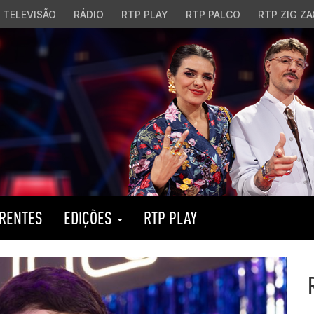
TELEVISÃO
RÁDIO
RTP PLAY
RTP PALCO
RTP ZIG ZA
RENTES
EDIÇÕES
RTP PLAY