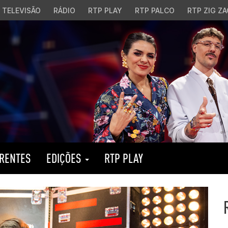
TELEVISÃO
RÁDIO
RTP PLAY
RTP PALCO
RTP ZIG ZA
RENTES
EDIÇÕES
RTP PLAY