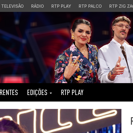
TELEVISÃO
RÁDIO
RTP PLAY
RTP PALCO
RTP ZIG ZA
RENTES
EDIÇÕES
RTP PLAY