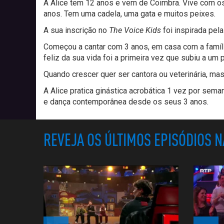
A Alice tem 12 anos e vem de Coimbra. Vive com os 
anos. Tem uma cadela, uma gata e muitos peixes.
A sua inscrição no
The Voice Kids
foi inspirada pel
Começou a cantar com 3 anos, em casa com a família
feliz da sua vida foi a primeira vez que subiu a um 
Quando crescer quer ser cantora ou veterinária, 
A Alice pratica ginástica acrobática 1 vez por sem
e dança contemporânea desde os seus 3 anos.
REVEJA OS ÚLTIMOS EPISÓDIOS 