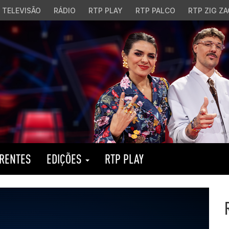
TELEVISÃO
RÁDIO
RTP PLAY
RTP PALCO
RTP ZIG ZA
RENTES
EDIÇÕES
RTP PLAY