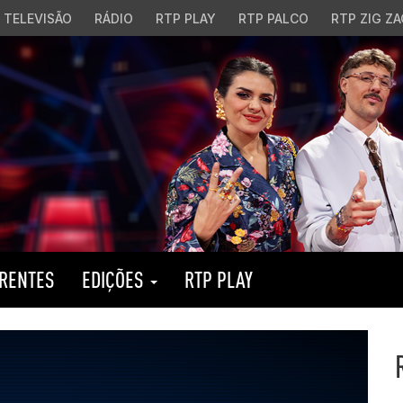
TELEVISÃO
RÁDIO
RTP PLAY
RTP PALCO
RTP ZIG ZA
RENTES
EDIÇÕES
RTP PLAY