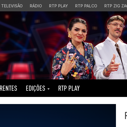
TELEVISÃO
RÁDIO
RTP PLAY
RTP PALCO
RTP ZIG ZA
RENTES
EDIÇÕES
RTP PLAY