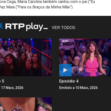
ova Cega, Maria Carolina também cantou com o pai (“Eu
Vaz Maia (“Para os Braços da Minha Mãe”).
NA
VER TODOS
o 5
Episódio 4
 17 Maio, 2026
Emitido a 10 Maio, 2026