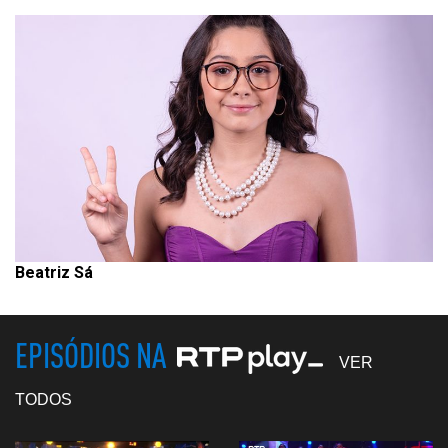
Beatriz Sá
EPISÓDIOS NA
VER
TODOS