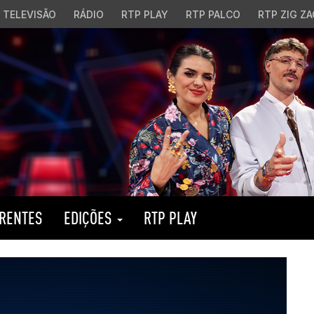
TELEVISÃO
RÁDIO
RTP PLAY
RTP PALCO
RTP ZIG ZA
RENTES
EDIÇÕES
RTP PLAY