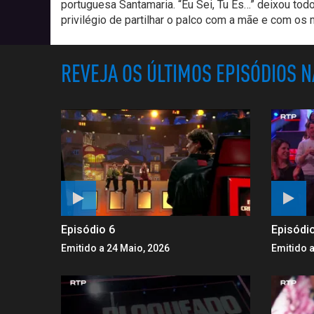
portuguesa Santamaria. “Eu Sei, Tu És…” deixou tod
privilégio de partilhar o palco com a mãe e com os
REVEJA OS ÚLTIMOS EPISÓDIOS 
Episódio 6
Episódi
Emitido a 24 Maio, 2026
Emitido a