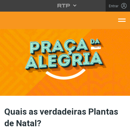
Saltar para o conteúdo principal
Entrar
aça Da Alegria
Quais as verdadeiras Plantas
de Natal?