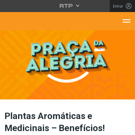
Saltar para o conteúdo principal
Entrar
aça Da Alegria
Plantas Aromáticas e
Medicinais – Benefícios!