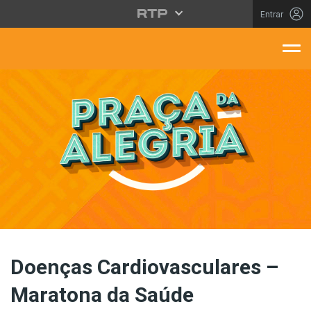
Saltar para o conteúdo principal
Entrar
aça Da Alegria
Doenças Cardiovasculares –
Maratona da Saúde