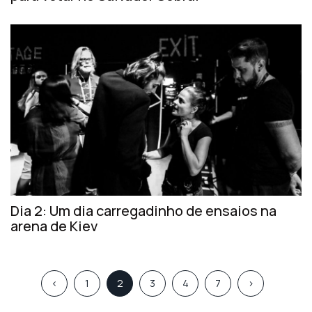
Dia 2: Um dia carregadinho de ensaios na
arena de Kiev
<
1
2
3
4
7
>