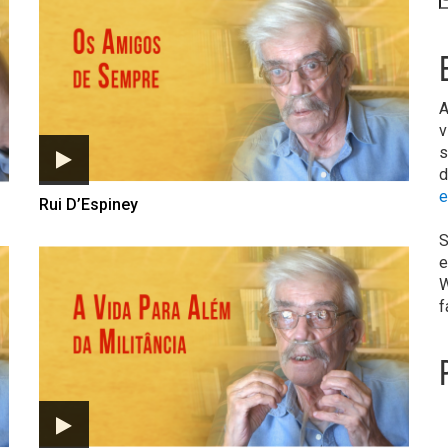
A
v
s
d
e
Rui D’Espiney
S
e
W
f