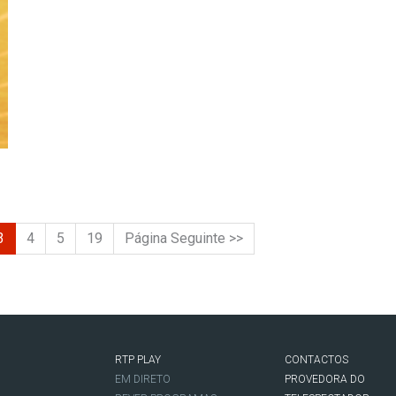
3
4
5
19
Página Seguinte >>
RTP PLAY
CONTACTOS
O
EM DIRETO
PROVEDORA DO