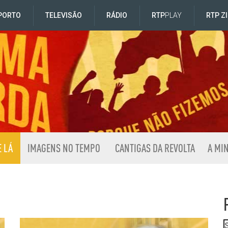
PORTO
TELEVISÃO
RÁDIO
RTP
PLAY
RTP Z
E LÁ
IMAGENS NO TEMPO
CANTIGAS DA REVOLTA
A MI
á da Extrema Esquerda