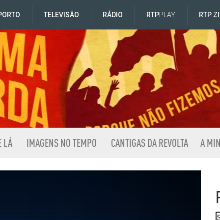
PORTO
TELEVISÃO
RÁDIO
RTP
PLAY
RTP Z
E LÁ
IMAGENS NO TEMPO
CANTIGAS DA REVOLTA
A MI