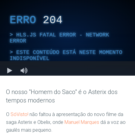
O nosso "Homem do Saco" é o Asterix dos
tempos modernos
O
SóVisto!
não faltou à apresentação do novo filme da
saga Asterix e Obelix, onde
Manuel Marques
dá a voz ao
gaulês mais pequeno.