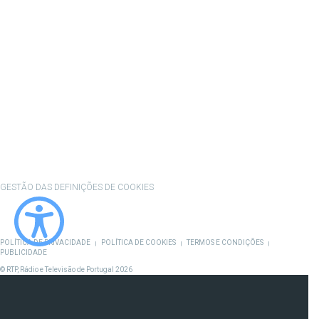
CONTACTOS
PROVEDORA DO TELESPECTADOR
PROVEDORA DO OUVINTE
ACESSIBILIDADES
SATÉLITES
A EMPRESA
CONSELHO GERAL INDEPENDENTE
CONSELHO DE OPINIÃO
CONTRATO DE CONCESSÃO DO SERVIÇO PÚBLICO DE RÁDIO E
TELEVISÃO
RGPD
GESTÃO DAS DEFINIÇÕES DE COOKIES
POLÍTICA DE PRIVACIDADE
POLÍTICA DE COOKIES
TERMOS E CONDIÇÕES
|
|
|
PUBLICIDADE
© RTP, Rádio e Televisão de Portugal 2026