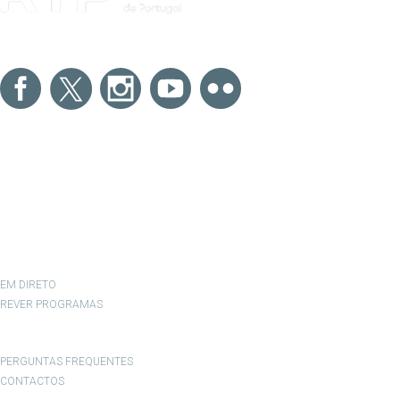
NOTÍCIAS
DESPORTO
TELEVISÃO
RÁDIO
RTP ARQUIVOS
RTP ENSINA
RTP PLAY
EM DIRETO
REVER PROGRAMAS
CONCURSOS
PERGUNTAS FREQUENTES
CONTACTOS