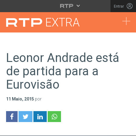
Saltar para o conteúdo principal
Entrar
Tog
EXTRA
Leonor Andrade está
de partida para a
Eurovisão
11 Maio, 2015
por