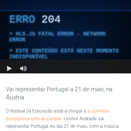
Vai representar Portugal a 21 de maio, na
Áustria
O festival da Eurovisão está a chegar e
a comitiva
portuguesa está de partida
. Leonor Andrade vai
representar Portugal, no dia 21 de maio, com a música