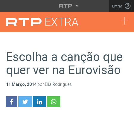
Saltar para o conteúdo principal
Entrar
Tog
EXTRA
Escolha a canção que
quer ver na Eurovisão
11 Março, 2014
por Élia Rodrigues