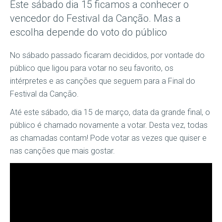
Este sábado dia 15 ficamos a conhecer o
vencedor do Festival da Canção. Mas a
escolha depende do voto do público
No sábado passado ficaram decididos, por vontade do
público que ligou para votar no seu favorito, os
intérpretes e as canções que seguem para a Final do
Festival da Canção.
Até este sábado, dia 15 de março, data da grande final, o
público é chamado novamente a votar. Desta vez, todas
as chamadas contam! Pode votar as vezes que quiser e
nas canções que mais gostar.