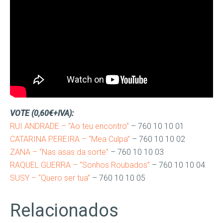
VOTE (0,60€+IVA):
RUI ANDRADE – “Ao teu encontro”
– 760 10 10 01
CATARINA PEREIRA – “Mea Culpa”
– 760 10 10 02
ZANA – “Nas asas da sorte”
– 760 10 10 03
RAQUEL GUERRA – “Sonhos Roubados”
– 760 10 10 04
SUSY – “Quero ser tua”
– 760 10 10 05
Relacionados