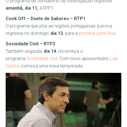
O programa de Jornalismo de Investigação regressa
amanhã, dia 11,
à RTP1.
Cook Off – Duelo de Sabores – RTP1
O programa que põe as regiões portuguesas à prova
regressa no domingo,
dia 13
, para a
primeira semi-final
.
Sociedade Civil – RTP2
Também segunda,
dia 14
, recomeça o
programa
Sociedade Civil
. Com novo apresentador,
Luís
Castro
, começa uma nova temporada.