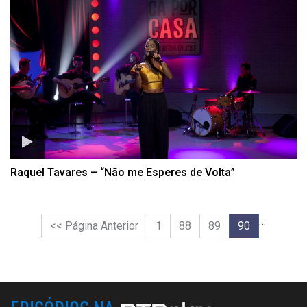
Raquel Tavares – “Não me Esperes de Volta”
…
<< Página Anterior
1
88
89
90