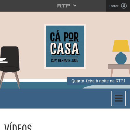
Entrar
Quarta-feira à noite na RTP1
Toggle 
CÁ POR CASA
VÍDEOS