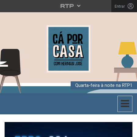
Entrar
Quarta-feira à noite na RTP1
Toggle 
CÁ POR CASA