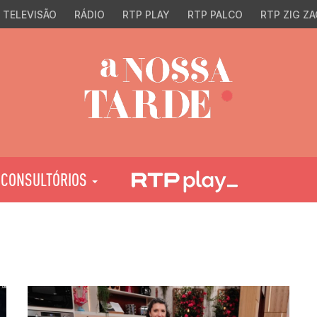
TELEVISÃO
RÁDIO
RTP PLAY
RTP PALCO
RTP ZIG ZA
CONSULTÓRIOS