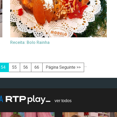
a
Receita: Bolo Rainha
…
54
55
56
66
Página Seguinte >>
NA
ver todos