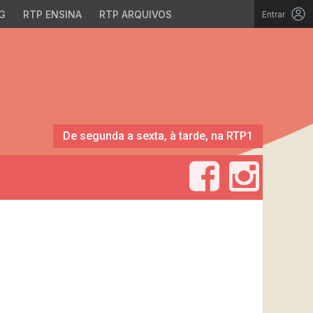
G
RTP ENSINA
RTP ARQUIVOS
Entrar
De segunda a sexta, à tarde, na RTP1