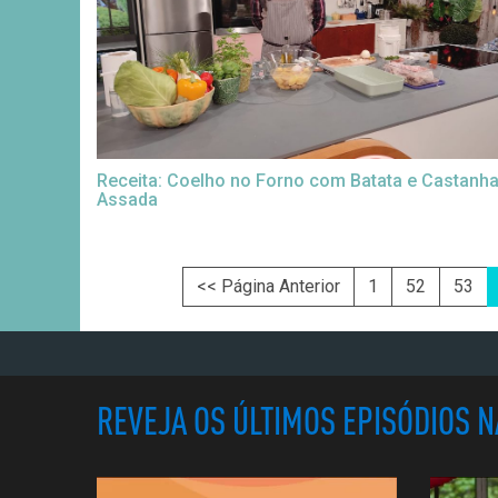
Receita: Coelho no Forno com Batata e Castanh
Assada
<< Página Anterior
1
52
53
REVEJA OS ÚLTIMOS EPISÓDIOS 