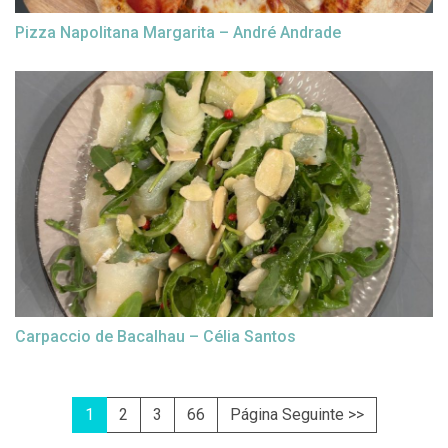
Pizza Napolitana Margarita – André Andrade
Carpaccio de Bacalhau – Célia Santos
1
2
3
66
Página Seguinte >>