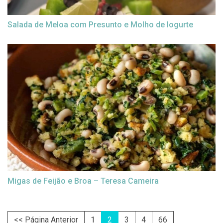
Salada de Meloa com Presunto e Molho de Iogurte
Migas de Feijão e Broa – Teresa Cameira
<< Página Anterior
1
2
3
4
66