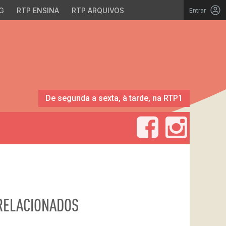
G
RTP ENSINA
RTP ARQUIVOS
Entrar
De segunda a sexta, à tarde, na RTP1
RELACIONADOS