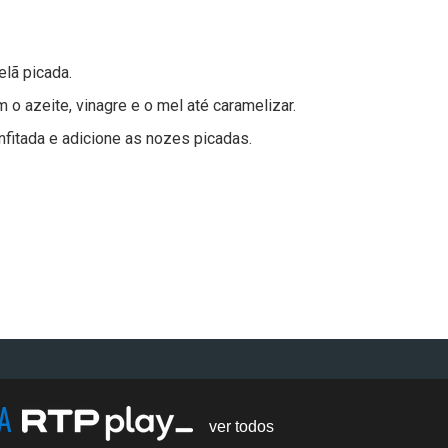
elã picada.
 o azeite, vinagre e o mel até caramelizar.
onfitada e adicione as nozes picadas.
NA
ver todos