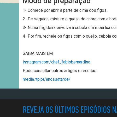
Modo de preparação
1- Comece por abrir a parte de cima dos figos.
2- De seguida, misture o queijo de cabra com a hort
3- Numa frigideira envolva a cebola em meia lua com
4- Por fim, recheie os figos com o queijo, cebola c
SAIBA MAIS EM:
instagram.com/chef_fabiobernardino
Pode consultar outros artigos e receitas:
media.rtp.pt/anossatarde/
REVEJA OS ÚLTIMOS EPISÓDIOS 