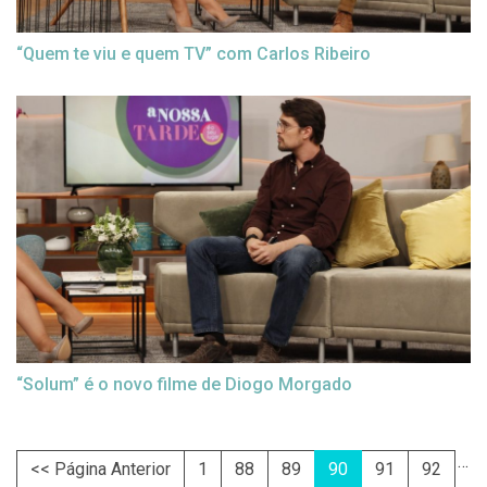
“Quem te viu e quem TV” com Carlos Ribeiro
“Solum” é o novo filme de Diogo Morgado
…
<< Página Anterior
1
88
89
90
91
92