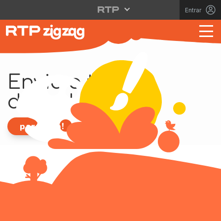
Entrar
Envia o teu
desenho!
participa!