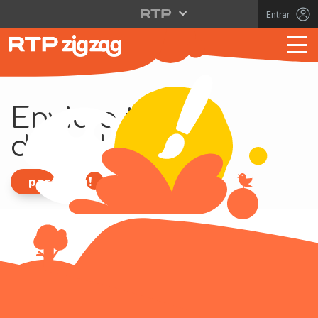
Entrar
Envia o teu
desenho!
participa!