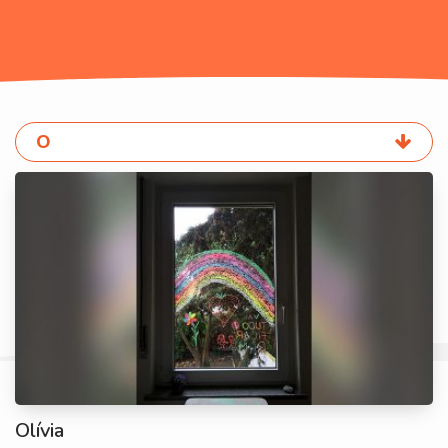
O
Olívia